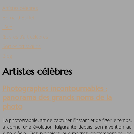
Artistes célèbres
Bernard Buffet
L’Art
Œuvres d’art célèbres
Sorties artistiques
Blog
Artistes célèbres
Photographes incontournables :
panorama des grands noms de la
photo
La photographie, art de capturer l’instant et de figer le temps,
a connu une évolution fulgurante depuis son invention au
XIXe siècle. Des pionniers aux maîtres contemporains, les